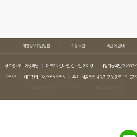
|
|
개인정보취급방침
이용약관
비급여 안내
|
|
상호명 : 루트여성의원
대표자 : 김나연, 김수현, 이미경
사업자등록번호 : 657-
|
|
02537
대표전화 : 02.6958.5755
주소 : 서울특별시 광진구 능동로 261 (군
COPYRIGHT (C) SEEGENEMEDICAL ALL RIGHTS RESERVED.