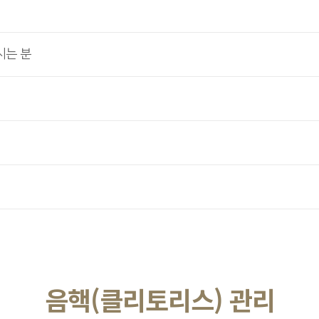
시는 분
음핵(클리토리스) 관리