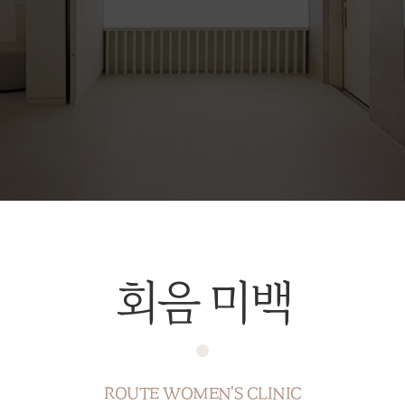
회음 미백
ROUTE WOMEN'S CLINIC