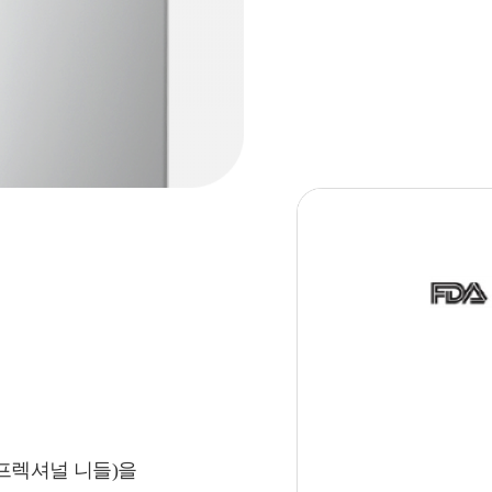
프렉셔널 니들)을