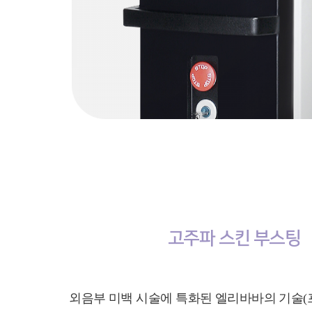
고주파 스킨 부스팅
외음부 미백 시술에 특화된 엘리바바의 기술(