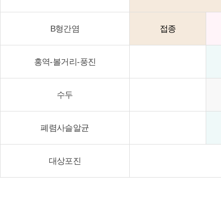
B형간염
접종
홍역-볼거리-풍진
수두
폐렴사슬알균
대상포진