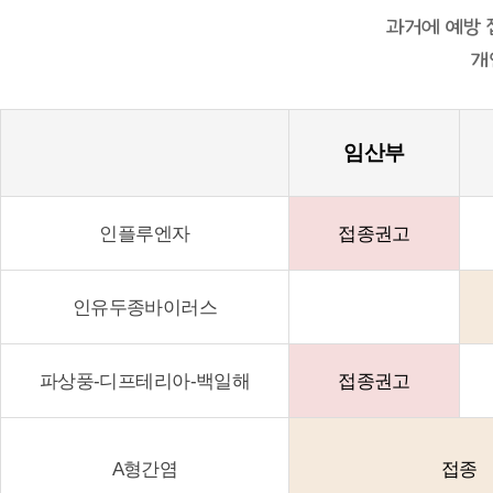
과거에 예방 
개
임산부
인플루엔자
접종권고
인유두종바이러스
파상풍-디프테리아-백일해
접종권고
A형간염
접종