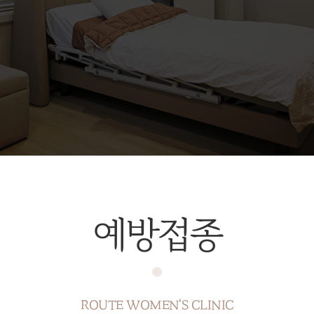
예방접종
ROUTE WOMEN'S CLINIC