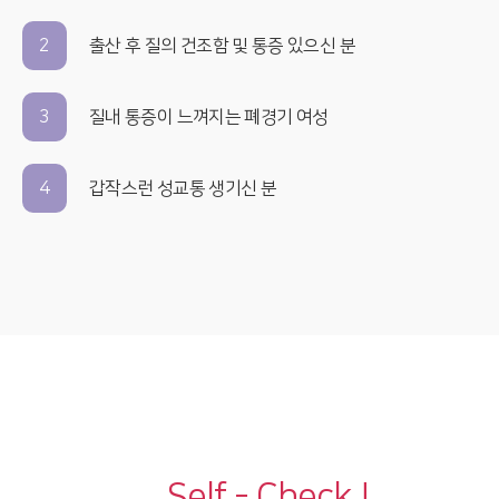
2
출산 후 질의 건조함 및 통증 있으신 분
3
질내 통증이 느껴지는 폐경기 여성
4
갑작스런 성교통 생기신 분
Self - Check !