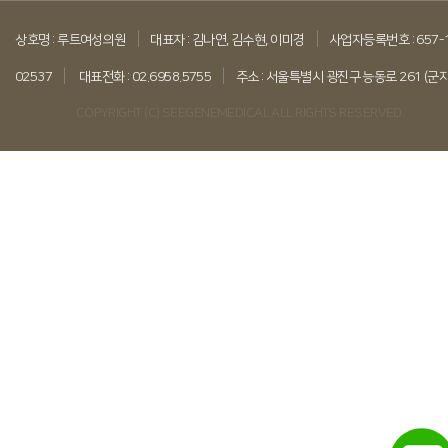
|
|
상호명 : 루트여성의원
대표자 : 김나연, 김수현, 이미경
사업자등록번호 : 657-
|
|
02537
대표전화 : 02.6958.5755
주소 : 서울특별시 광진구 능동로 261 (군
COPYRIGHT (C) SEEGENEMEDICAL ALL RIGHTS RESERVED.