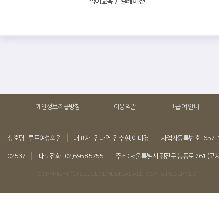
식이교육 / 킬레이션
|
|
개인정보취급방침
이용약관
비급여 안내
|
|
상호명 : 루트여성의원
대표자 : 김나연, 김수현, 이미경
사업자등록번호 : 657-
|
|
02537
대표전화 : 02.6958.5755
주소 : 서울특별시 광진구 능동로 261 (군
COPYRIGHT (C) SEEGENEMEDICAL ALL RIGHTS RESERVED.