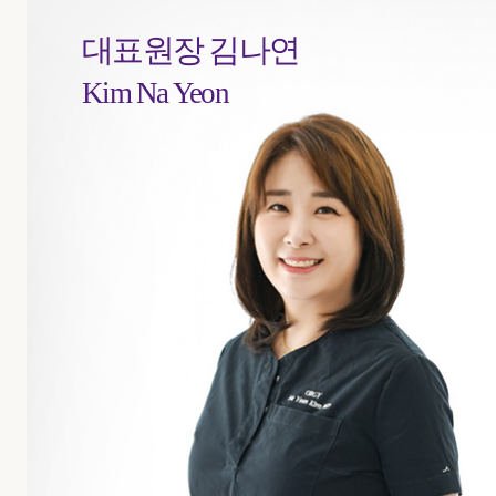
대표원장 김나연
Kim Na Yeon