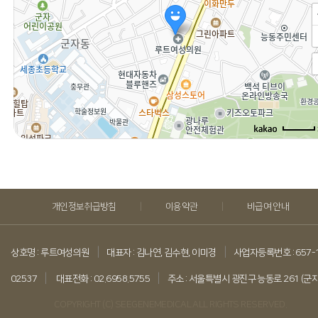
|
|
개인정보취급방침
이용약관
비급여 안내
|
|
상호명 : 루트여성의원
대표자 : 김나연, 김수현, 이미경
사업자등록번호 : 657-
|
|
02537
대표전화 : 02.6958.5755
주소 : 서울특별시 광진구 능동로 261 (군
COPYRIGHT (C) SEEGENEMEDICAL ALL RIGHTS RESERVED.