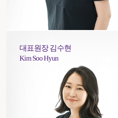
대표원장 김수현
Kim Soo Hyun