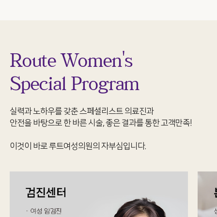
Route Women's
Special Program
실력과 노하우를 갖춘 스페셜리스트 의료진과
안전을 바탕으로 한 바른 시술, 좋은 결과를 통한 고객만족!
이것이 바로 루트여성의원의 자부심입니다.