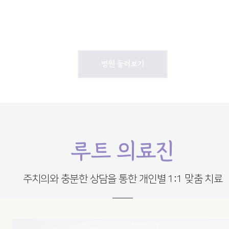
여성 전문의들이 여성의 고민과 불편을 함께 해결
위해 만나는 편안한 공간
병원 둘러보기
루트 의료진
주치의와 충분한 상담을 통한 개인별 1:1 맞춤 치료